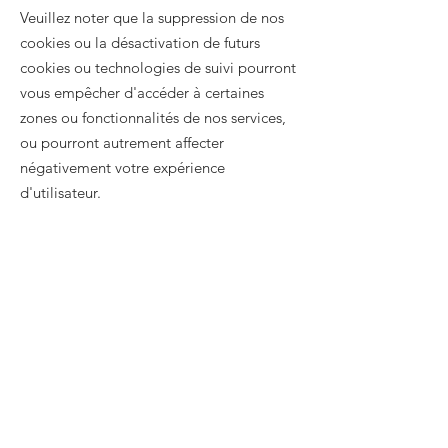
Veuillez noter que la suppression de nos
cookies ou la désactivation de futurs
cookies ou technologies de suivi pourront
vous empêcher d'accéder à certaines
zones ou fonctionnalités de nos services,
ou pourront autrement affecter
négativement votre expérience
d'utilisateur.
Les liens suivants peuvent être utiles, ou
vous pouvez utiliser l'option
«
Aide
»
de
votre navigateur.
Paramètres des cookies dans Firefox
Paramètres des cookies dans Internet
Explorer
Paramètres des cookies dans Google
Chrome